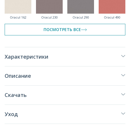
Oracul 162
Oracul 230
Oracul 290
Oracul 490
спеццена
спеццена
ПОСМОТРЕТЬ ВСЕ
Oracul 542
Oracul 690
Oracul 695
Oracul 700
Характеристики
спеццена
Описание
Oracul 792
Oracul 795
Oracul 965
Oracul 990
Скачать
спеццена
Уход
Oracul 992
Oracul 998