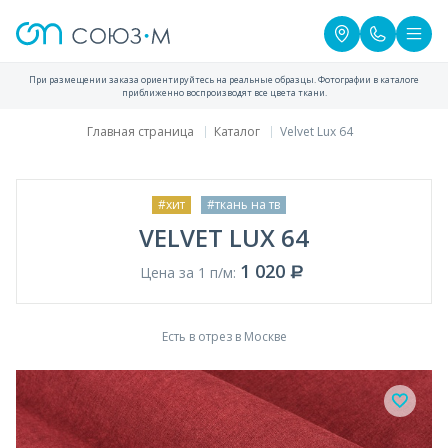
При размещении заказа ориентируйтесь на реальные образцы. Фотографии в каталоге
приближенно воспроизводят все цвета ткани.
Главная страница
Каталог
Velvet Lux 64
#хит
#ткань на тв
VELVET LUX 64
1 020
Цена за 1 п/м:
Есть в отрез в Москве