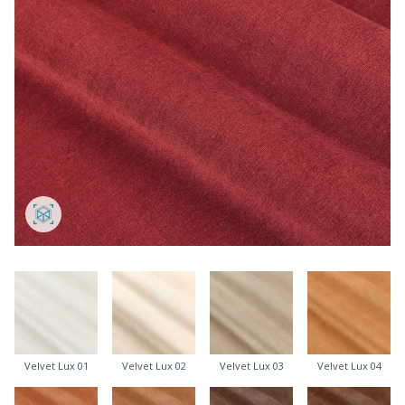
Velvet Lux 01
Velvet Lux 02
Velvet Lux 03
Velvet Lux 04