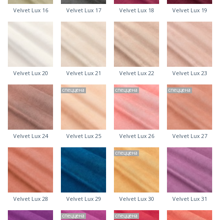
Velvet Lux 16
Velvet Lux 17
Velvet Lux 18
Velvet Lux 19
Velvet Lux 20
Velvet Lux 21
Velvet Lux 22
Velvet Lux 23
спеццена
спеццена
спеццена
Velvet Lux 24
Velvet Lux 25
Velvet Lux 26
Velvet Lux 27
спеццена
Velvet Lux 28
Velvet Lux 29
Velvet Lux 30
Velvet Lux 31
спеццена
спеццена