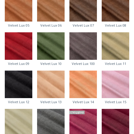
Velvet Lux 05
Velvet Lux 06
Velvet Lux 07
Velvet Lux 08
Velvet Lux 09
Velvet Lux 10
Velvet Lux 100
Velvet Lux 11
Velvet Lux 12
Velvet Lux 13
Velvet Lux 14
Velvet Lux 15
спеццена