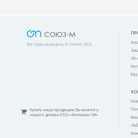
ПР
Кат
Все права защищены © Союз-М, 2026
Зак
3D-
Инт
Мы 
КО
Нов
По
Купить нашу продукцию Вы можете у
нашего дилера ООО «Филиалы СМ»
Вак
Лаб
Кон