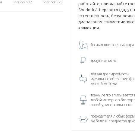
84
Sherlock 932
Sherlock 975
работайте, приглашайте гост
Sherlock / Шерлок создадут 
естественность, безупречно
диапазоном стилистических р
коллекции.
богатая цветовая палитра
доступная цена
лёгкая драпируемость,
идеальное обтекание фо
мягкой мебели
ткань легко вписывается 
любой интерьер благода
своей универсальности
подходит для любых форм
мебели и предметов дек