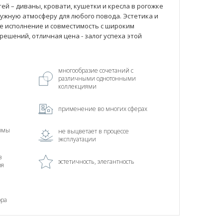
ей – диваны, кровати, кушетки и кресла в рогожке
нужную атмосферу для любого повода. Эстетика и
е исполнение и совместимость с широким
ешений, отличная цена - залог успеха этой
многообразие сочетаний с
различными однотонными
коллекциями
применение во многих сферах
рмы
не выцветает в процессе
эксплуатации
в
эстетичность, элегантность
ря
ора