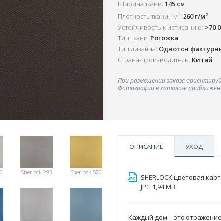
Ширина ткани:
145 см
2
2
Плотность ткани 1м
:
260 г/м
Устойчивость к истиранию:
>70 
Тип ткани:
Рогожка
Тип дизайна:
Однотон фактурн
Страна-производитель:
Китай
При размещении заказа ориентируй
Фотографии в каталоге приближенн
ОПИСАНИЕ
УХОД
90
Sherlock 293
Sherlock 520
SHERLOCK цветовая карт
JPG 1,94 MB
Каждый дом – это отражение