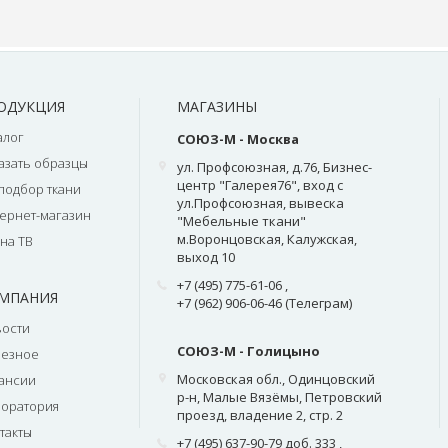
ОДУКЦИЯ
МАГАЗИНЫ
алог
СОЮЗ-М - Москва
азать образцы
ул. Профсоюзная, д.76, Бизнес-
центр "Галерея76", вход с
подбор ткани
ул.Профсоюзная, вывеска
ернет-магазин
"Мебельные ткани"
м.Воронцовская, Калужская,
на ТВ
выход 10
+7 (495) 775-61-06
,
МПАНИЯ
+7 (962) 906-06-46 (Телеграм)
ости
СОЮЗ-М - Голицыно
лезное
Московская обл., Одинцовский
ансии
р-н, Малые Вязёмы, Петровский
оратория
проезд, владение 2, стр. 2
такты
+7 (495) 637-90-79 доб. 333
,