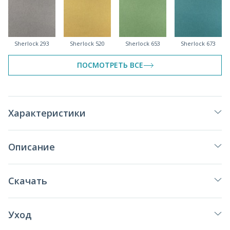
Sherlock 293
Sherlock 520
Sherlock 653
Sherlock 673
ПОСМОТРЕТЬ ВСЕ
Sherlock 750
Sherlock 784
Sherlock 932
Sherlock 975
Характеристики
Описание
Sherlock 980
Sherlock 993
Скачать
Уход