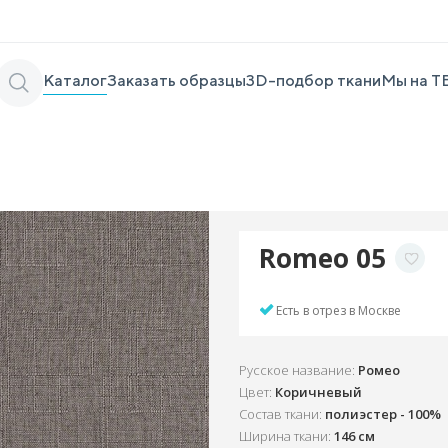
Каталог
Заказать образцы
3D-подбор ткани
Мы на Т
Romeo 05
Есть в отрез в Москве
Русское название:
Ромео
Цвет:
Коричневый
Состав ткани:
полиэстер - 100%
Ширина ткани:
146 см