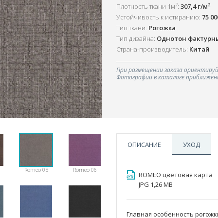
2
2
Плотность ткани 1м
:
307,4 г/м
Устойчивость к истиранию:
75 0
Тип ткани:
Рогожка
Тип дизайна:
Однотон фактурн
Страна-производитель:
Китай
При размещении заказа ориентируй
Фотографии в каталоге приближенн
ОПИСАНИЕ
УХОД
Romeo 05
Romeo 06
ROMEO цветовая карта
JPG 1,26 MB
Главная особенность рогожк