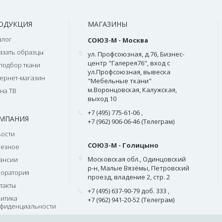
ОДУКЦИЯ
МАГАЗИНЫ
алог
СОЮЗ-М - Москва
азать образцы
ул. Профсоюзная, д.76, Бизнес-
центр "Галерея76", вход с
подбор ткани
ул.Профсоюзная, вывеска
ернет-магазин
"Мебельные ткани"
м.Воронцовская, Калужская,
на ТВ
выход 10
+7 (495) 775-61-06
,
МПАНИЯ
+7 (962) 906-06-46 (Телеграм)
ости
СОЮЗ-М - Голицыно
лезное
Московская обл., Одинцовский
ансии
р-н, Малые Вязёмы, Петровский
оратория
проезд, владение 2, стр. 2
такты
+7 (495) 637-90-79 доб. 333
,
итика
+7 (962) 941-20-52 (Телеграм)
фиденциальности