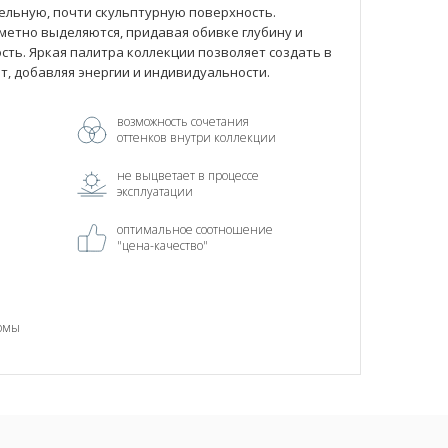
ельную, почти скульптурную поверхность.
етно выделяются, придавая обивке глубину и
ть. Яркая палитра коллекции позволяет создать в
, добавляя энергии и индивидуальности.
возможность сочетания
оттенков внутри коллекции
не выцветает в процессе
эксплуатации
оптимальное соотношение
"цена-качество"
рмы