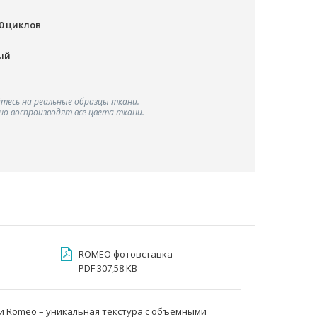
00 циклов
ый
тесь на реальные образцы ткани.
о воспроизводят все цвета ткани.
ROMEO фотовставка
PDF 307,58 KB
и Romeo – уникальная текстура с объемными