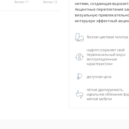
Romeo 11
Romeo 12
нитями, создающая выразит
Акцентные переплетения зам
визуальную привлекательнос
интерьере эффектный акцент
богатая цветовая палитра
надолго сохраняет свой
первоначальный вид и
эксплуатационные
характеристики
доступная цена
лёгкая драпируемость,
идеальное обтекание фо
мягкой мебели