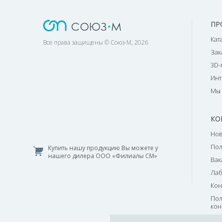
ПР
Кат
Все права защищены © Союз-М, 2026
Зак
3D-
Инт
Мы 
КО
Нов
По
Купить нашу продукцию Вы можете у
нашего дилера ООО «Филиалы СМ»
Вак
Лаб
Кон
Пол
кон