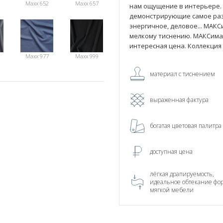
Maxx 652
Maxx 657
нам ощущение в интерьере. 
демонстрирующие самое раз
энергичное, деловое... МАК
мелкому тиснению. МАКСима
интересная цена. Коллекция
Maxx 977
Maxx 999
материал с тиснением
выраженная фактура
богатая цветовая палитра
доступная цена
лёгкая драпируемость,
идеальное обтекание фо
мягкой мебели