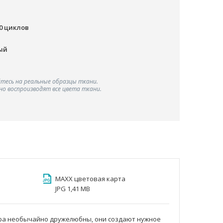
00 циклов
ый
тесь на реальные образцы ткани.
о воспроизводят все цвета ткани.
MAXX цветовая карта
JPG 1,41 MB
а необычайно дружелюбны, они создают нужное