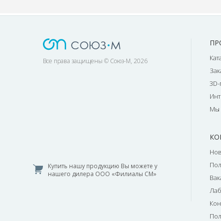
ПР
Кат
Все права защищены © Союз-М, 2026
Зак
3D-
Инт
Мы 
КО
Нов
По
Купить нашу продукцию Вы можете у
нашего дилера ООО «Филиалы СМ»
Вак
Лаб
Кон
Пол