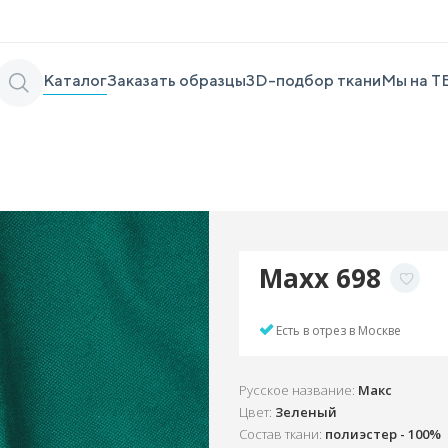
Каталог
Заказать образцы
3D-подбор ткани
Мы на Т
Maxx 698
Есть в отрез в Москве
Русское название:
Макс
Цвет:
Зеленый
Состав ткани:
полиэстер - 100%