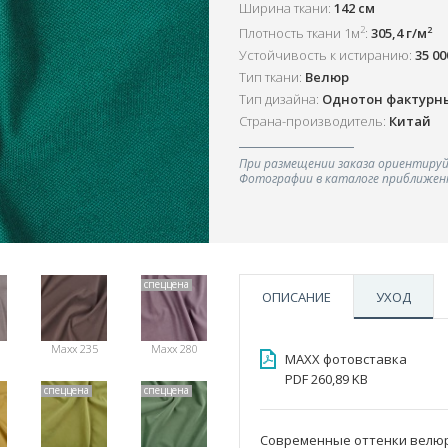
Ширина ткани:
142 см
2
2
Плотность ткани 1м
:
305,4 г/м
Устойчивость к истиранию:
35 0
Тип ткани:
Велюр
Тип дизайна:
Однотон фактурн
Страна-производитель:
Китай
При размещении заказа ориентируй
Фотографии в каталоге приближенн
спеццена
ОПИСАНИЕ
УХОД
Maxx 235
Maxx 280
MAXX фотовставка
PDF 260,89 KB
спеццена
спеццена
Современные оттенки велюр