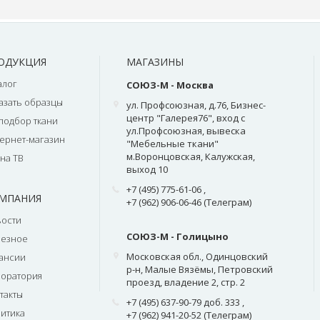
ОДУКЦИЯ
МАГАЗИНЫ
алог
СОЮЗ-М - Москва
азать образцы
ул. Профсоюзная, д.76, Бизнес-
центр "Галерея76", вход с
подбор ткани
ул.Профсоюзная, вывеска
ернет-магазин
"Мебельные ткани"
м.Воронцовская, Калужская,
на ТВ
выход 10
+7 (495) 775-61-06
,
МПАНИЯ
+7 (962) 906-06-46 (Телеграм)
ости
СОЮЗ-М - Голицыно
лезное
Московская обл., Одинцовский
ансии
р-н, Малые Вязёмы, Петровский
оратория
проезд, владение 2, стр. 2
такты
+7 (495) 637-90-79 доб. 333
,
итика
+7 (962) 941-20-52 (Телеграм)