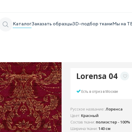
Каталог
Заказать образцы
3D-подбор ткани
Мы на Т
Lorensa 04
Есть в отрез в Москве
Русское название:
Лоренса
Цвет:
Красный
Состав ткани:
полиэстер - 100%
Ширина ткани:
140 см