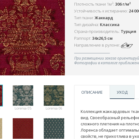
2
2
Плотность ткани 1м
:
306 г/м
Устойчивость к истиранию:
24 0
Тип ткани:
Жаккард
Тип дизайна:
Классика
Страна-производитель:
Турция
Раппорт:
34х26,5 см
Направление в рулоне:
При размещении заказа ориентируй
Фотографии в каталоге приближенн
ОПИСАНИЕ
УХОД
4
Lorensa 05
Lorensa 06
Коллекция жаккардовых тка
вид. Своеобразный рельефны
сложного плетения на плотно
Лоренса обладает оптималь
свойств, не прихотлива в у