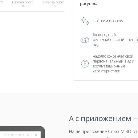
rd
Lorensa coord
Lorensa coord
рисунок.
04
05
спеццена
с лёгким блеском
благородный,
pe
Lorensa Stripe
Lorensa Stripe
03
04
респектабельный внеш
вид
надолго сохраняет свой
первоначальный вид и
эксплуатационные
характеристики
А с приложением —
Наше приложение Союз-М 3D отк