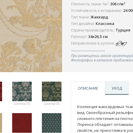
2
2
Плотность ткани 1м
:
306 г/м
Устойчивость к истиранию:
24 0
Тип ткани:
Жаккард
Тип дизайна:
Классика
Страна-производитель:
Турция
Раппорт:
34х26,5 см
Направление в рулоне:
При размещении заказа ориентируй
Фотографии в каталоге приближенн
ОПИСАНИЕ
УХОД
4
Lorensa 05
Lorensa 06
Коллекция жаккардовых тка
вид. Своеобразный рельефны
сложного плетения на плотно
Лоренса обладает оптималь
свойств, не прихотлива в у