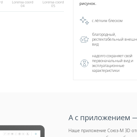
rd
Lorensa coord
Lorensa coord
рисунок.
04
05
спеццена
с лёгким блеском
благородный,
pe
Lorensa Stripe
Lorensa Stripe
03
04
респектабельный внеш
вид
надолго сохраняет свой
первоначальный вид и
эксплуатационные
характеристики
А с приложением —
Наше приложение Союз-М 3D отк