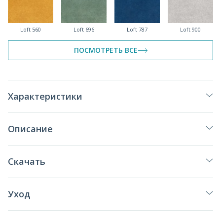
Loft 560
Loft 696
Loft 787
Loft 900
ПОСМОТРЕТЬ ВСЕ
Loft 910
Loft 920
Loft 995
Loft 998
Характеристики
Описание
Скачать
Уход