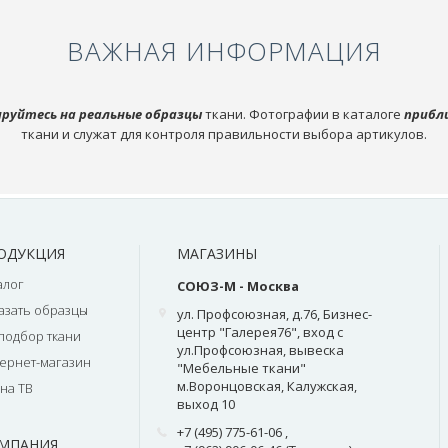
ВАЖНАЯ ИНФОРМАЦИЯ
руйтесь на реальные образцы
ткани. Фотографии в каталоге
прибл
ткани и служат для контроля правильности выбора артикулов.
ОДУКЦИЯ
МАГАЗИНЫ
алог
СОЮЗ-М - Москва
азать образцы
ул. Профсоюзная, д.76, Бизнес-
центр "Галерея76", вход с
подбор ткани
ул.Профсоюзная, вывеска
ернет-магазин
"Мебельные ткани"
м.Воронцовская, Калужская,
на ТВ
выход 10
+7 (495) 775-61-06
,
МПАНИЯ