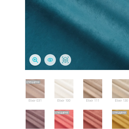
спеццена
Elixir 031
Elixir 100
Elixir 111
Elixir 130
спеццена
спеццена