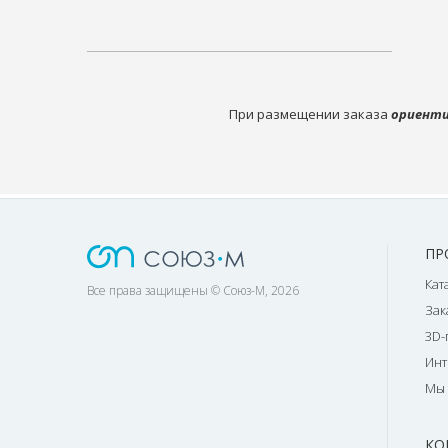
При размещении заказа
ориенти
ПР
Кат
Все права защищены © Союз-М, 2026
Зак
3D-
Инт
Мы 
КО