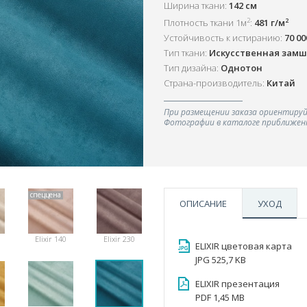
Ширина ткани:
142 см
2
2
Плотность ткани 1м
:
481 г/м
Устойчивость к истиранию:
70 0
Тип ткани:
Искусственная зам
Тип дизайна:
Однотон
Страна-производитель:
Китай
При размещении заказа ориентируй
Фотографии в каталоге приближенн
спеццена
ОПИСАНИЕ
УХОД
Elixir 140
Elixir 230
ELIXIR цветовая карта
JPG 525,7 KB
ELIXIR презентация
PDF 1,45 MB