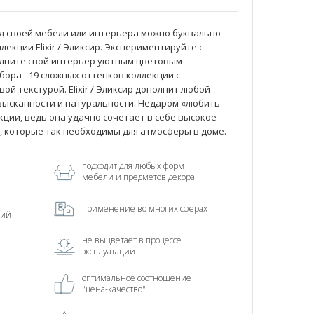
д своей мебели или интерьера можно буквально
лекции Elixir / Эликсир. Экспериментируйте с
олните свой интерьер уютным цветовым
ора - 19 сложных оттенков коллекции с
й текстурой. Elixir / Эликсир дополнит любой
зысканности и натуральности. Недаром «любить
екции, ведь она удачно сочетает в себе высокое
е, которые так необходимы для атмосферы в доме.
подходит для любых форм
мебели и предметов декора
применение во многих сферах
ний
не выцветает в процессе
эксплуатации
оптимальное соотношение
"цена-качество"