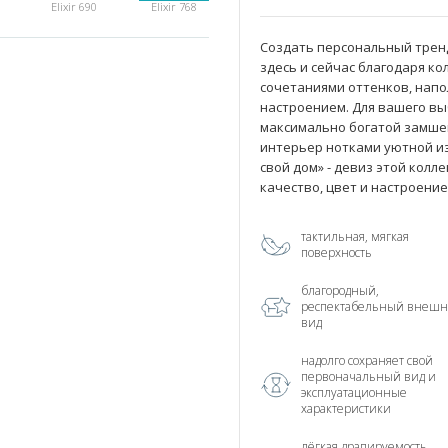
Elixir 690
Elixir 768
Создать персональный трен
здесь и сейчас благодаря кол
сочетаниями оттенков, нап
настроением. Для вашего выб
Elixir 968
Elixir 970
максимально богатой замшево
интерьер нотками уютной и
свой дом» - девиз этой колл
качество, цвет и настроени
тактильная, мягкая
поверхность
благородный,
респектабельный внеш
вид
надолго сохраняет свой
первоначальный вид и
эксплуатационные
характеристики
лёгкая драпируемость,