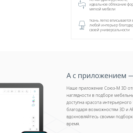
идеальное обтекание фо
мягкой мебели
ткань легко вписывается 
любой интерьер благода
своей универсальности
А с приложением —
Наше приложение Союз-М 3D отк
наглядности в подборе мебельны
доступна красота интерьерного 
благодаря возможностям 3D и AR
вдохновляйтесь своими подборка
время.