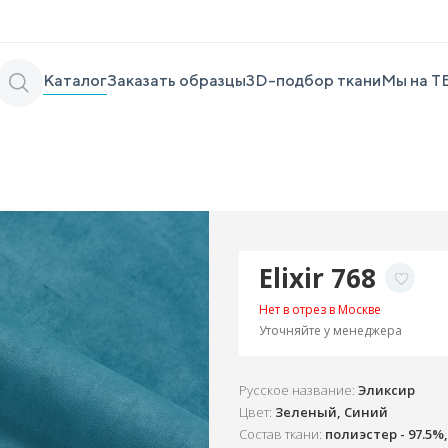
Каталог
Заказать образцы
3D-подбор ткани
Мы на Т
Elixir 768
Нет в отрез в Москве
Уточняйте у менеджера
Русское название:
Эликсир
Цвет:
Зеленый, Синий
Состав ткани:
полиэстер - 97.5%