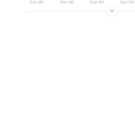
Elixir 280
Elixir 430
Elixir 493
Elixir 560
спеццена
Elixir 780
Elixir 900
Elixir 930
Elixir 932
Elixir 980