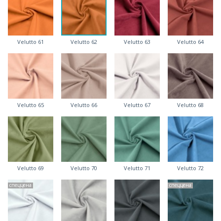
Velutto 61
Velutto 62
Velutto 63
Velutto 64
Velutto 65
Velutto 66
Velutto 67
Velutto 68
Velutto 69
Velutto 70
Velutto 71
Velutto 72
спеццена
спеццена