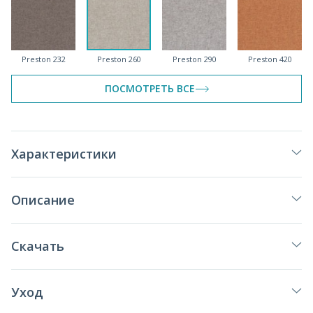
Preston 232
Preston 260
Preston 290
Preston 420
спеццена
ПОСМОТРЕТЬ ВСЕ
Preston 610
Preston 672
Preston 750
Preston 830
Характеристики
Описание
Preston 905
Preston 920
Preston 960
Скачать
Уход