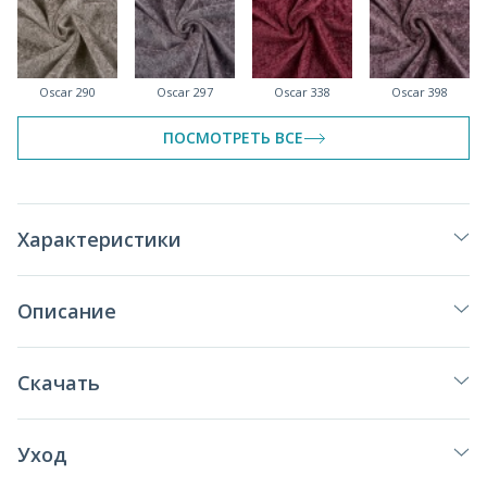
Oscar 290
Oscar 297
Oscar 338
Oscar 398
спеццена
спеццена
ПОСМОТРЕТЬ ВСЕ
Oscar 414
Oscar 560
Oscar 612
Oscar 672
Характеристики
спеццена
спеццена
спеццена
Описание
Oscar 696
Oscar 697
Oscar 780
Oscar 795
Скачать
спеццена
Уход