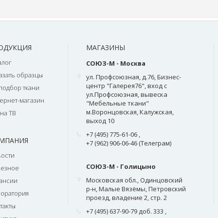
ОДУКЦИЯ
МАГАЗИНЫ
алог
СОЮЗ-М - Москва
азать образцы
ул. Профсоюзная, д.76, Бизнес-
центр "Галерея76", вход с
подбор ткани
ул.Профсоюзная, вывеска
ернет-магазин
"Мебельные ткани"
м.Воронцовская, Калужская,
на ТВ
выход 10
+7 (495) 775-61-06
,
МПАНИЯ
+7 (962) 906-06-46 (Телеграм)
ости
СОЮЗ-М - Голицыно
лезное
Московская обл., Одинцовский
ансии
р-н, Малые Вязёмы, Петровский
оратория
проезд, владение 2, стр. 2
такты
+7 (495) 637-90-79 доб. 333
,