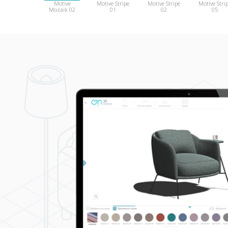
Motive
Motive Stripe
Motive Stripe
Motive Stri
Mozaik 02
01
02
05