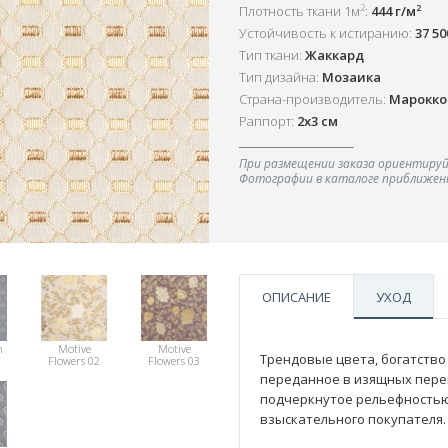
2
2
Плотность ткани 1м
:
444 г/м
Устойчивость к истиранию:
37 5
Тип ткани:
Жаккард
Тип дизайна:
Мозаика
Страна-производитель:
Марокко
Раппорт:
2x3 см
При размещении заказа ориентируй
Фотографии в каталоге приближенн
ОПИСАНИЕ
УХОД
m
Motive
Motive
Трендовые цвета, богатство
Flowers 02
Flowers 03
переданное в изящных пере
подчеркнутое рельефностью
взыскательного покупателя.