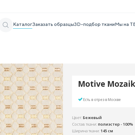
Каталог
Заказать образцы
3D-подбор ткани
Мы на Т
Motive Mozaik
Есть в отрез в Москве
Цвет:
Бежевый
Состав ткани:
полиэстер - 100%
Ширина ткани:
145 см