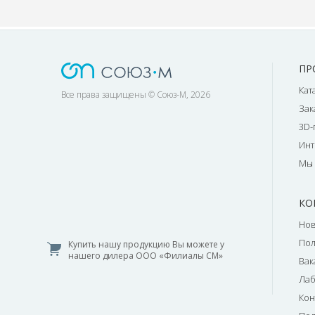
ПР
Кат
Все права защищены © Союз-М, 2026
Зак
3D-
Инт
Мы 
КО
Нов
По
Купить нашу продукцию Вы можете у
нашего дилера ООО «Филиалы СМ»
Вак
Лаб
Кон