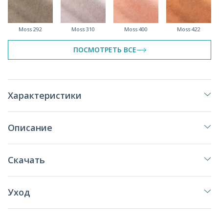
Moss 292
Moss 310
Moss 400
Moss 422
спеццена
спеццена
спеццена
ПОСМОТРЕТЬ ВСЕ
Moss 615
Moss 620
Moss 670
Moss 690
Характеристики
спеццена
спеццена
спеццена
Описание
Moss 780
Moss 784
Moss 900
Moss 960
Скачать
спеццена
Уход
Moss 993
Moss 996