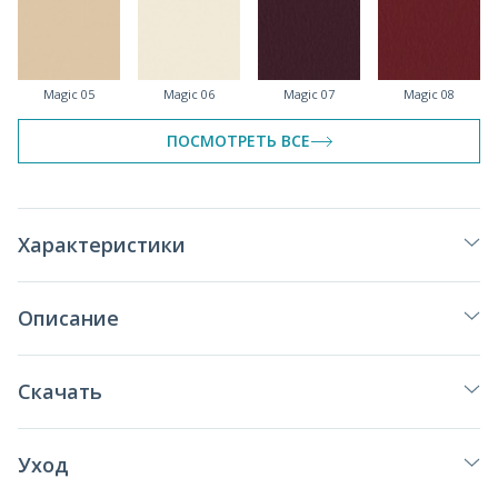
Magic 05
Magic 06
Magic 07
Magic 08
ПОСМОТРЕТЬ ВСЕ
Magic 09
Magic 10
Magic 11
Magic 12
Характеристики
Описание
Magic 13
Magic 14
Magic 15
Magic 16
Скачать
Уход