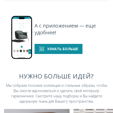
Magic 17
Magic 18
Magic 19
Magic 20
спеццена
спеццена
А с приложением — еще
удобнее!
Magic 21
Magic PLUS 312
Magic PLUS 325
Magic PLUS 420
спеццена
УЗНАТЬ БОЛЬШЕ
Magic PLUS 542
Magic PLUS 670
Magic PLUS 674
Magic PLUS 692
НУЖНО БОЛЬШЕ ИДЕЙ?
спеццена
Мы собрали похожие коллекции и стильные
образы, чтобы
Вы смогли вдохновиться и
сделать свой интерьер
гармоничнее.
Смотрите нашу подборку и Вы найдёте
идеальную ткань для Вашего пространства.
Magic PLUS 751
Magic PLUS 805