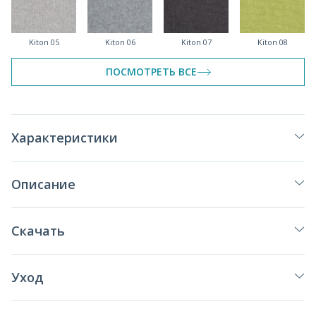
Kiton 05
Kiton 06
Kiton 07
Kiton 08
ПОСМОТРЕТЬ ВСЕ
Kiton 09
Kiton 10
Kiton 11
Kiton 13
Характеристики
Описание
Kiton 14
Скачать
Уход