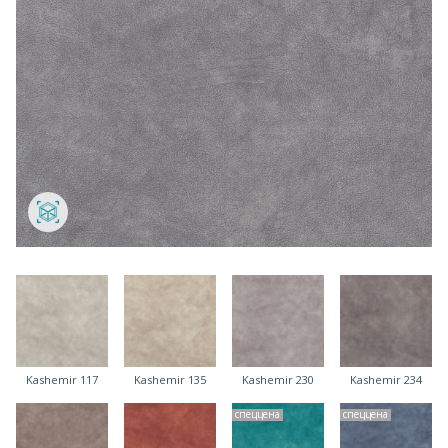
Kashemir 117
Kashemir 135
Kashemir 230
Kashemir 234
спеццена
спеццена