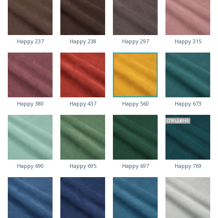
Happy 237
Happy 238
Happy 297
Happy 315
Happy 380
Happy 437
Happy 560
Happy 673
спеццена
Happy 690
Happy 695
Happy 697
Happy 769