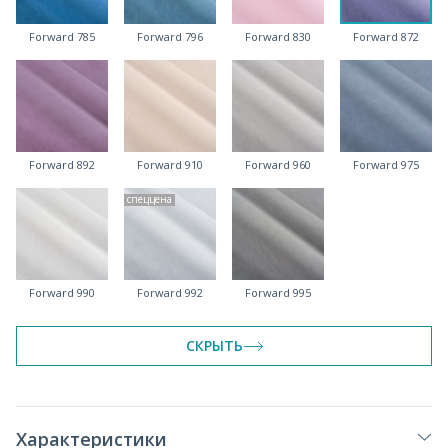
Forward 785
Forward 796
Forward 830
Forward 872
Forward 892
Forward 910
Forward 960
Forward 975
спеццена
Forward 990
Forward 992
Forward 995
СКРЫТЬ
Характеристики