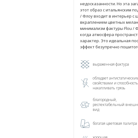
недосказанности. Но эта заг
этот образ с итальянским по
/ Флоу входит в интерьер с
вкраплением цветных меланж
минимализм фактуры Flou / 
когда атмосфера пространс
характер. Это идеальная по
эффект безупречно пошитого
выраженная фактура
обладает антистатически
свойствами и способност
накапливать грязь
благородный,
респектабельный внеш
вид
богатая цветовая палитра
хорошая