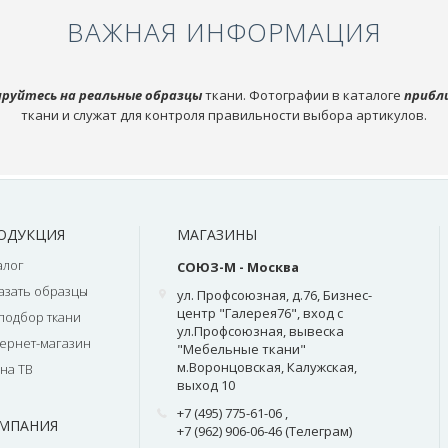
ВАЖНАЯ ИНФОРМАЦИЯ
руйтесь на реальные образцы
ткани. Фотографии в каталоге
прибл
ткани и служат для контроля правильности выбора артикулов.
ОДУКЦИЯ
МАГАЗИНЫ
алог
СОЮЗ-М - Москва
азать образцы
ул. Профсоюзная, д.76, Бизнес-
центр "Галерея76", вход с
подбор ткани
ул.Профсоюзная, вывеска
ернет-магазин
"Мебельные ткани"
м.Воронцовская, Калужская,
на ТВ
выход 10
+7 (495) 775-61-06
,
МПАНИЯ
+7 (962) 906-06-46 (Телеграм)