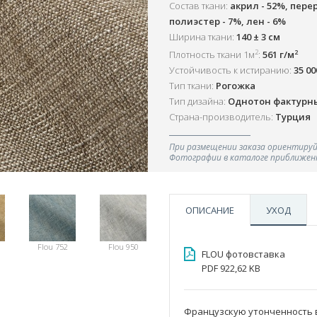
Состав ткани:
акрил - 52%, пере
полиэстер - 7%, лен - 6%
Ширина ткани:
140 ± 3 см
2
2
Плотность ткани 1м
:
561 г/м
Устойчивость к истиранию:
35 0
Тип ткани:
Рогожка
Тип дизайна:
Однотон фактурн
Страна-производитель:
Турция
При размещении заказа ориентируй
Фотографии в каталоге приближенн
ОПИСАНИЕ
УХОД
Flou 752
Flou 950
FLOU фотовставка
PDF 922,62 KB
Французскую утонченность в