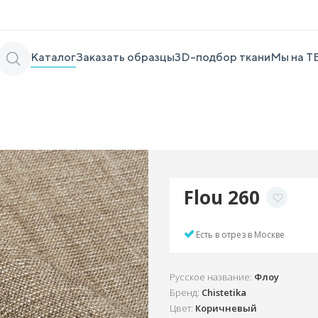
Каталог
Заказать образцы
3D-подбор ткани
Мы на Т
Flou 260
Есть в отрез в Москве
Русское название:
Флоу
Бренд:
Chistetika
Цвет:
Коричневый