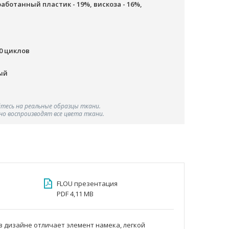
работанный пластик - 19%, вискоза - 16%,
00 циклов
ый
тесь на реальные образцы ткани.
о воспроизводят все цвета ткани.
FLOU презентация
PDF 4,11 MB
 дизайне отличает элемент намека, легкой