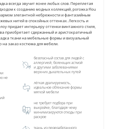
адка всегда звучит яснее любых слов. Переплетая
дходом к созданию модных коллекций, рогожка Flou
 шармом элегантной небрежности и фантазийным
евых нитей в спокойных оттенках. Легкость и
Флоу придает интерьеру оттенки винтажного стиля,
тва приобретает сдержанный и аристократичный
садка ткани на мебельные формы и визуальный
 на заказ костюма для мебели.
безопасный состав для людей с
аллергией, болеющих астмой
и другими заболеваниями
верхних дыхательных путей
ми
ью не
лёгкая драпируемость,
идеальное обтекание формы
мягкой мебели
ний
не требует подбора при
выкройке, благодаря чему
минимизируются отходы при
раскрое
ткань из переработанного