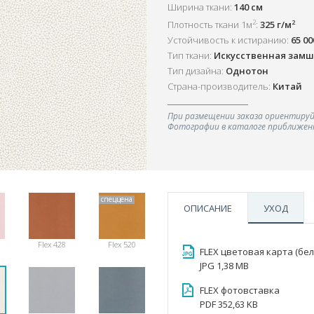
Ширина ткани:
140 см
2
2
Плотность ткани 1м
:
325 г/м
Устойчивость к истиранию:
65 0
Тип ткани:
Искусственная зам
Тип дизайна:
Однотон
Страна-производитель:
Китай
При размещении заказа ориентируй
Фотографии в каталоге приближенн
спеццена
ОПИСАНИЕ
УХОД
Flex 428
Flex 520
FLEX цветовая карта (бе
JPG 1,38 MB
FLEX фотовставка
PDF 352,63 KB