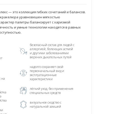
Флекс — это коллекция гибких сочетаний и балансов.
 кракелюра уравновешен мягкостью
характер палитры балансирует с харизмой
ечность и умные технологии находятся в равных
оступностью.
безопасный состав для людей с
аллергией, болеющих астмой
и другими заболеваниями
верхних дыхательных путей
ет
надолго сохраняет свой
первоначальный вид и
эксплуатационные
х на
характеристики
лёгкий уход, без применения
отка
специальных средств
е
йства
визуальное сходство с
натуральной замшей
ми