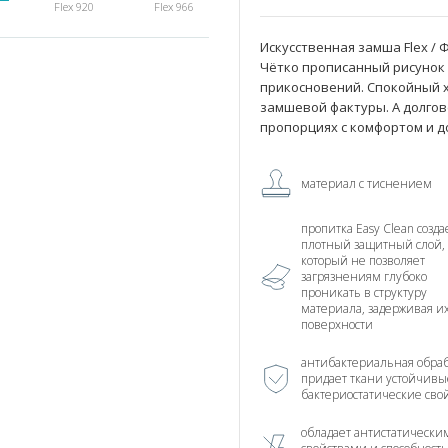
Flex 920
Flex 966
Искусственная замша Flex / 
Чётко прописанный рисунок
прикосновений. Спокойный 
замшевой фактуры. А долгов
пропорциях с комфортом и д
материал с тиснением
пропитка Easy Clean созда
плотный защитный слой,
который не позволяет
загрязнениям глубоко
проникать в структуру
материала, задерживая и
поверхности
антибактериальная обраб
придает ткани устойчивы
бактериостатические сво
обладает антистатически