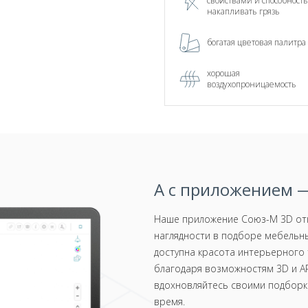
свойствами и способност
накапливать грязь
богатая цветовая палитра
хорошая
воздухопроницаемость
А с приложением —
Наше приложение Союз-М 3D отк
наглядности в подборе мебельны
доступна красота интерьерного 
благодаря возможностям 3D и AR
вдохновляйтесь своими подборка
время.