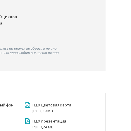
00 циклов
ша
тесь на реальные образцы ткани.
о воспроизводят все цвета ткани.
лый фон)
FLEX цветовая карта
JPG 1,39 MB
FLEX презентация
PDF 7,24 MB