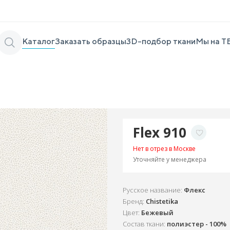
Каталог
Заказать образцы
3D-подбор ткани
Мы на Т
Flex 910
Нет в отрез в Москве
Уточняйте у менеджера
Русское название:
Флекс
Бренд:
Chistetika
Цвет:
Бежевый
Состав ткани:
полиэстер - 100%