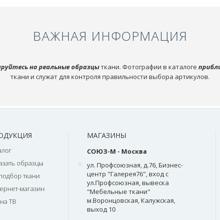
ВАЖНАЯ ИНФОРМАЦИЯ
руйтесь на реальные образцы
ткани. Фотографии в каталоге
прибл
ткани и служат для контроля правильности выбора артикулов.
ОДУКЦИЯ
МАГАЗИНЫ
алог
СОЮЗ-М - Москва
азать образцы
ул. Профсоюзная, д.76, Бизнес-
центр "Галерея76", вход с
подбор ткани
ул.Профсоюзная, вывеска
ернет-магазин
"Мебельные ткани"
м.Воронцовская, Калужская,
на ТВ
выход 10