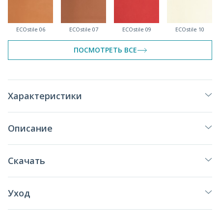
ECOstile 06
ECOstile 07
ECOstile 09
ECOstile 10
ПОСМОТРЕТЬ ВСЕ
ECOstile 100
ECOstile 11
ECOstile 12
ECOstile 13
Характеристики
Описание
ECOstile 16
ECOstile 17
ECOstile 19
ECOstile 20
Скачать
спеццена
Уход
ECOstile 21
ECOstile 22
ECOstile 26
ECOstile 32