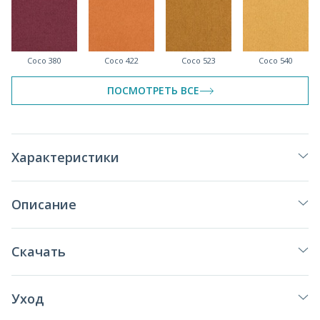
Coco 380
Coco 422
Coco 523
Coco 540
спеццена
спеццена
спеццена
ПОСМОТРЕТЬ ВСЕ
Coco 610
Coco 694
Coco 698
Coco 761
Характеристики
спеццена
спеццена
спеццена
спеццена
Описание
Coco 785
Coco 904
Coco 992
Coco 999
Скачать
Уход