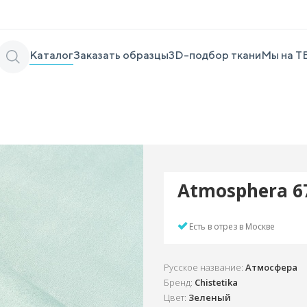
Каталог
Заказать образцы
3D-подбор ткани
Мы на Т
Atmosphera 6
Есть в отрез в Москве
Русское название:
Атмосфера
Бренд:
Chistetika
Цвет:
Зеленый