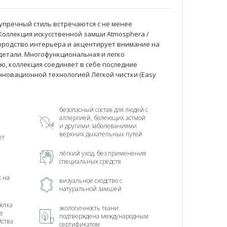
упречный стиль встречаются с не менее
оллекция искусственной замши Atmosphera /
ородство интерьера и акцентирует внимание на
 детали. Многофункциональная и легко
ю, коллекция соединяет в себе последние
нновационной технологией Лёгкой чистки (Easy
безопасный состав для людей с
аллергией, болеющих астмой
и другими заболеваниями
верхних дыхательных путей
ет
лёгкий уход, без применения
специальных средств
х на
визуальное сходство с
натуральной замшей
отка
экологичность ткани
е
подтверждена международным
йства
сертификатом