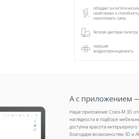
обладает антистатически
свойствами и способност
накапливать грязь
богатая цветовая палитра
хорошая
воздухопроницаемость
А с приложением —
Наше приложение Союз-М 3D отк
наглядности в подборе мебельны
доступна красота интерьерного 
благодаря возможностям 3D и AR