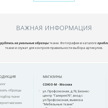
ВАЖНАЯ ИНФОРМАЦИЯ
руйтесь на реальные образцы
ткани. Фотографии в каталоге
прибл
ткани и служат для контроля правильности выбора артикулов.
ОДУКЦИЯ
МАГАЗИНЫ
алог
СОЮЗ-М - Москва
азать образцы
ул. Профсоюзная, д.76, Бизнес-
центр "Галерея76", вход с
подбор ткани
ул.Профсоюзная, вывеска
ернет-магазин
"Мебельные ткани"