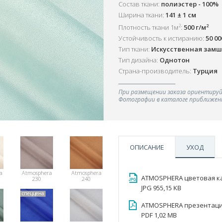
Состав ткани:
полиэстер - 100%
Ширина ткани:
141 ± 1 см
2
2
Плотность ткани 1м
:
500 г/м
Устойчивость к истиранию:
50 0
Тип ткани:
Искусственная зам
Тип дизайна:
Однотон
Страна-производитель:
Турция
При размещении заказа ориентируй
Фотографии в каталоге приближенн
ОПИСАНИЕ
УХОД
a
Atmosphera
Atmosphera
ATMOSPHERA цветовая к
230
240
JPG 955,15 KB
спеццена
ATMOSPHERA презентац
PDF 1,02 MB