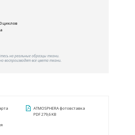
00 циклов
ша
тесь на реальные образцы ткани.
о воспроизводят все цвета ткани.
арта
ATMOSPHERA фотовставка
PDF 279,6 KB
ия