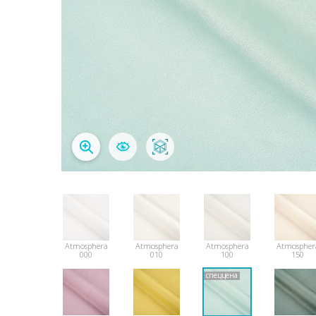
Atmosphera
Atmosphera
Atmosphera
Atmospher
000
010
100
150
спеццена