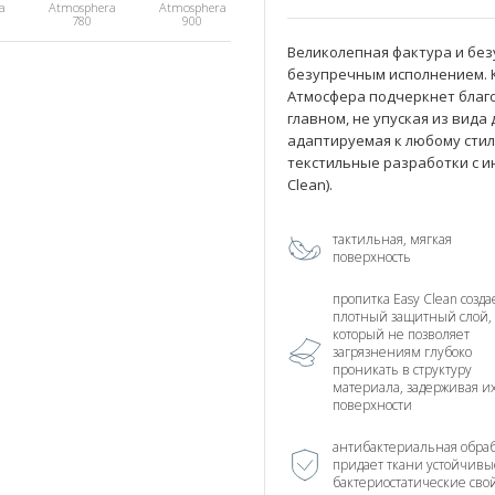
a
Atmosphera
Atmosphera
780
900
Великолепная фактура и без
безупречным исполнением. К
Атмосфера подчеркнет благ
главном, не упуская из вида
адаптируемая к любому стил
текстильные разработки с и
Clean).
тактильная, мягкая
поверхность
пропитка Easy Clean созда
плотный защитный слой,
который не позволяет
загрязнениям глубоко
проникать в структуру
материала, задерживая и
поверхности
антибактериальная обраб
придает ткани устойчивы
бактериостатические сво