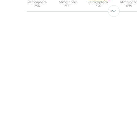
Atmosphera
Atmosphera
Atmosphera
Atmospher
396
590
670
695
Atmosphera
Atmosphera
980
997