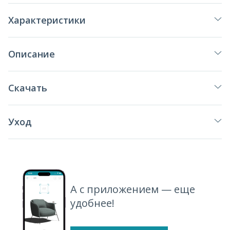
Характеристики
Описание
Скачать
Уход
А с приложением — еще
удобнее!