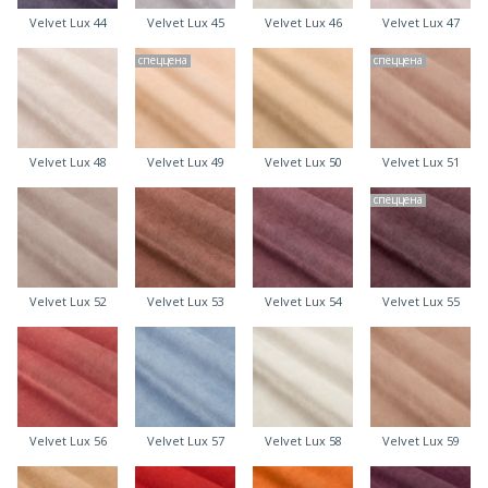
Velvet Lux 44
Velvet Lux 45
Velvet Lux 46
Velvet Lux 47
спеццена
спеццена
Velvet Lux 48
Velvet Lux 49
Velvet Lux 50
Velvet Lux 51
спеццена
Velvet Lux 52
Velvet Lux 53
Velvet Lux 54
Velvet Lux 55
Velvet Lux 56
Velvet Lux 57
Velvet Lux 58
Velvet Lux 59