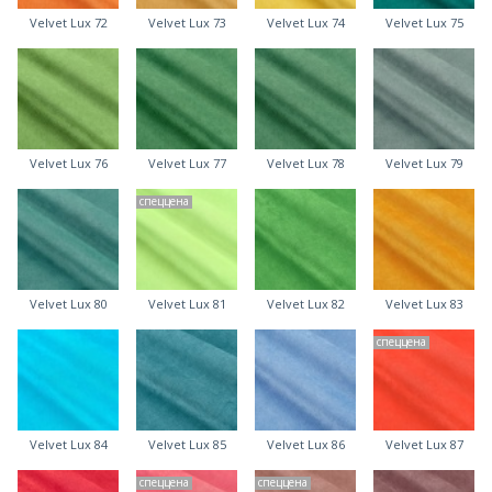
Velvet Lux 72
Velvet Lux 73
Velvet Lux 74
Velvet Lux 75
Velvet Lux 76
Velvet Lux 77
Velvet Lux 78
Velvet Lux 79
спеццена
Velvet Lux 80
Velvet Lux 81
Velvet Lux 82
Velvet Lux 83
спеццена
Velvet Lux 84
Velvet Lux 85
Velvet Lux 86
Velvet Lux 87
спеццена
спеццена