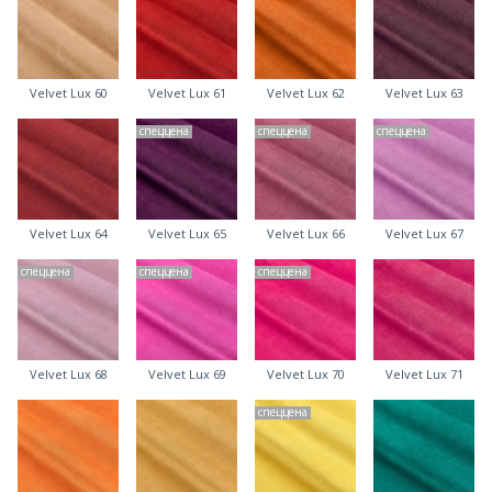
Velvet Lux 60
Velvet Lux 61
Velvet Lux 62
Velvet Lux 63
спеццена
спеццена
спеццена
Velvet Lux 64
Velvet Lux 65
Velvet Lux 66
Velvet Lux 67
спеццена
спеццена
спеццена
Velvet Lux 68
Velvet Lux 69
Velvet Lux 70
Velvet Lux 71
спеццена