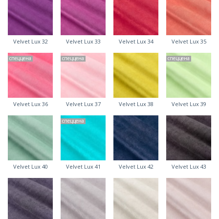
Velvet Lux 32
Velvet Lux 33
Velvet Lux 34
Velvet Lux 35
спеццена
спеццена
спеццена
Velvet Lux 36
Velvet Lux 37
Velvet Lux 38
Velvet Lux 39
спеццена
Velvet Lux 40
Velvet Lux 41
Velvet Lux 42
Velvet Lux 43