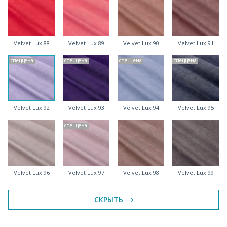
Velvet Lux 88
Velvet Lux 89
Velvet Lux 90
Velvet Lux 91
спеццена
спеццена
спеццена
спеццена
Velvet Lux 92
Velvet Lux 93
Velvet Lux 94
Velvet Lux 95
спеццена
Velvet Lux 96
Velvet Lux 97
Velvet Lux 98
Velvet Lux 99
СКРЫТЬ