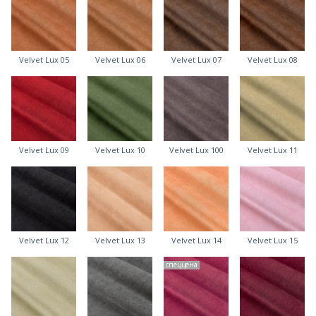
Velvet Lux 05
Velvet Lux 06
Velvet Lux 07
Velvet Lux 08
Velvet Lux 09
Velvet Lux 10
Velvet Lux 100
Velvet Lux 11
Velvet Lux 12
Velvet Lux 13
Velvet Lux 14
Velvet Lux 15
спеццена