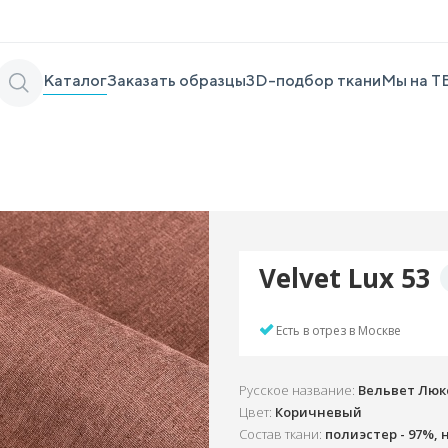
Каталог
Заказать образцы
3D-подбор ткани
Мы на Т
Velvet Lux 53
Есть в отрез в Москве
Русское название:
Вельвет Люк
Цвет:
Коричневый
Состав ткани:
полиэстер - 97%, 