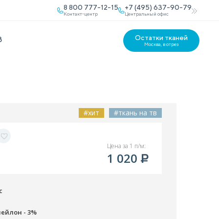
8 800 777-12-15
+7 (495) 637-90-79
Контакт-центр
Центральный офис
Остатки тканей
В
Москва, в отрез
#хит
#ткань на тв
Цена за 1 п/м:
1 020
с
нейлон - 3%