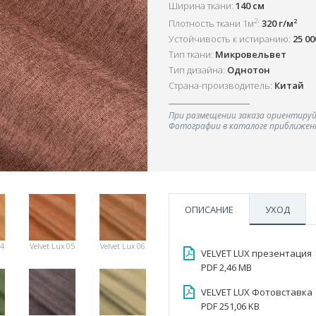
Ширина ткани:
140 см
2
2
Плотность ткани 1м
:
320 г/м
Устойчивость к истиранию:
25 0
Тип ткани:
Микровельвет
Тип дизайна:
Однотон
Страна-производитель:
Китай
При размещении заказа ориентируй
Фотографии в каталоге приближенн
ОПИСАНИЕ
УХОД
04
Velvet Lux 05
Velvet Lux 06
VELVET LUX презентация
PDF 2,46 MB
VELVET LUX Фотовставка
PDF 251,06 KB