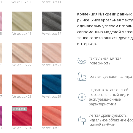
10
Velvet Lux 100
Velvet Lux 11
Коллекция №1 среди равных
рынке. Универсальная фактур
одинаковым успехом использо
современных моделей мягко
15
Velvet Lux 16
Velvet Lux 17
тонко советающихся друг с 
интерьер.
тактильная, мягкая
поверхность
21
Velvet Lux 22
Velvet Lux 23
богатая цветовая палитра
надолго сохраняет свой
первоначальный вид и
27
Velvet Lux 28
Velvet Lux 29
эксплуатационные
характеристики
спеццена
лёгкая драпируемость,
идеальное обтекание фо
мягкой мебели
33
Velvet Lux 34
Velvet Lux 35