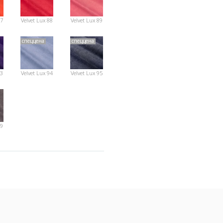
87
Velvet Lux 88
Velvet Lux 89
спеццена
спеццена
93
Velvet Lux 94
Velvet Lux 95
99