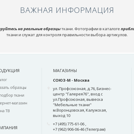
ВАЖНАЯ ИНФОРМАЦИЯ
руйтесь на реальные образцы
ткани. Фотографии в каталоге
прибл
ткани и служат для контроля правильности выбора артикулов.
ОДУКЦИЯ
МАГАЗИНЫ
алог
СОЮЗ-М - Москва
азать образцы
ул. Профсоюзная, д.76, Бизнес-
центр "Галерея76", вход с
подбор ткани
ул.Профсоюзная, вывеска
ернет-магазин
"Мебельные ткани"
м.Воронцовская, Калужская,
на ТВ
выход 10
+7 (495) 775-61-06
,
МПАНИЯ
+7 (962) 906-06-46 (Телеграм)