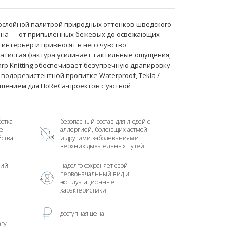
огослойной палитрой природных оттенков шведского
тона — от припыленных бежевых до освежающих
 интерьер и привносят в него чувство
хатистая фактура усиливает тактильные ощущения,
arp Knitting обеспечивает безупречную драпировку
водорезистентной пропитке Waterproof, Tekla /
ешением для HoReCa-проектов с уютной
отка
безопасный состав для людей с
е
аллергией, болеющих астмой
йства
и другими заболеваниями
верхних дыхательных путей
ний
надолго сохраняет свой
первоначальный вид и
эксплуатационные
характеристики
доступная цена
агу