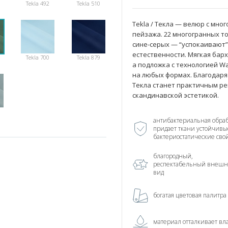
Tekla 492
Tekla 510
Tekla / Текла — велюр с мн
пейзажа. 22 многогранных 
сине-серых — “успокаивают”
естественности. Мягкая бар
Tekla 700
Tekla 879
а подложка с технологией W
на любых формах. Благодаря 
Текла станет практичным р
скандинавской эстетикой.
антибактериальная обраб
придает ткани устойчивы
бактериостатические сво
благородный,
респектабельный внеш
вид
богатая цветовая палитра
материал отталкивает вл