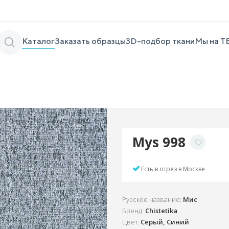
Каталог
Заказать образцы
3D-подбор ткани
Мы на Т
Mys 998
Есть в отрез в Москве
Русское название:
Мис
Бренд:
Chistetika
Цвет:
Серый, Синий