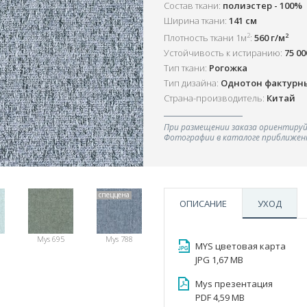
Состав ткани:
полиэстер - 100%
Ширина ткани:
141 см
2
2
Плотность ткани 1м
:
560 г/м
Устойчивость к истиранию:
75 0
Тип ткани:
Рогожка
Тип дизайна:
Однотон фактурн
Страна-производитель:
Китай
При размещении заказа ориентируй
Фотографии в каталоге приближенн
спеццена
ОПИСАНИЕ
УХОД
Mys 695
Mys 788
MYS цветовая карта
JPG 1,67 MB
Mys презентация
PDF 4,59 MB