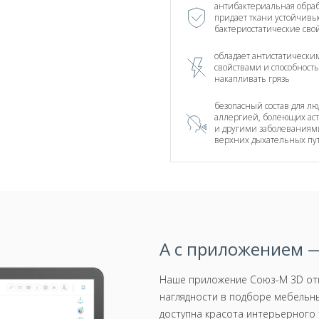
антибактериальная обраб
придает ткани устойчивы
бактериостатические сво
обладает антистатически
свойствами и способност
накапливать грязь
безопасный состав для лю
аллергией, болеющих ас
и другими заболеваниям
верхних дыхательных пу
А с приложением —
Наше приложение Союз-М 3D отк
наглядности в подборе мебельны
доступна красота интерьерного 