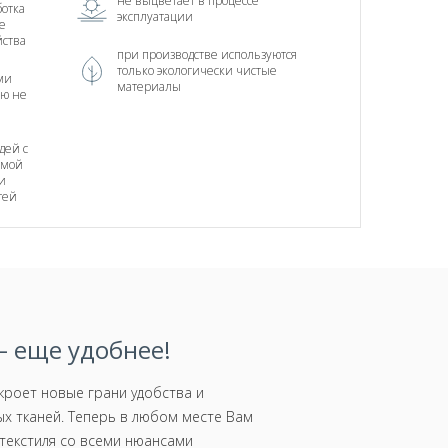
не выцветает в процессе
отка
эксплуатации
е
йства
при производстве используются
только экологически чистые
ми
материалы
ью не
дей с
тмой
и
тей
 еще удобнее!
роет новые грани удобства и
х тканей. Теперь в любом месте Вам
текстиля со всеми нюансами