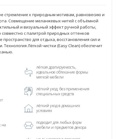
ое стремление к природным мотивам, равновесию и
юта. Совмещение меланжевых нитей с объёмной
ктильный и визуальный эффект ручной работы,
о совместно с палитрой природных оттенков
е пространство для отдыха, восстановления сил и
 Технология Лёгкой чистки (Easy Clean) обеспечит
тканью.
лёгкая драпируемость,
идеальное обтекание формы
мягкой мебели
лёгкий уход, без применения
специальных средств
ет
лёгкий уход в домашних
условиях
подходит для любых форм
х на
мебели и предметов декора