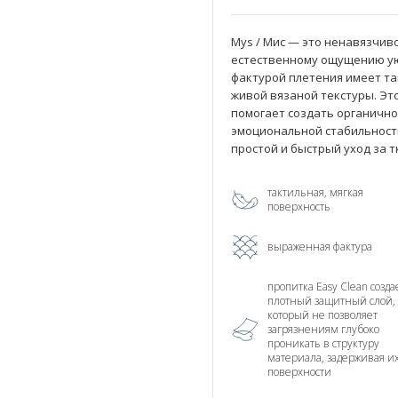
Mys / Мис — это ненавязчив
естественному ощущению у
фактурой плетения имеет та
живой вязаной текстуры. Эт
помогает создать органично
эмоциональной стабильности.
простой и быстрый уход за 
тактильная, мягкая
поверхность
выраженная фактура
пропитка Easy Clean созда
плотный защитный слой,
который не позволяет
загрязнениям глубоко
проникать в структуру
материала, задерживая и
поверхности