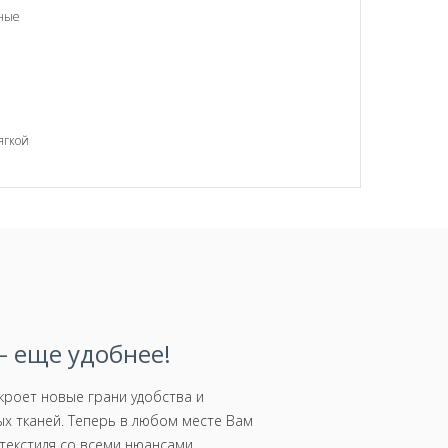
вные
ягкой
 еще удобнее!
роет новые грани удобства и
х тканей. Теперь в любом месте Вам
текстиля со всеми нюансами