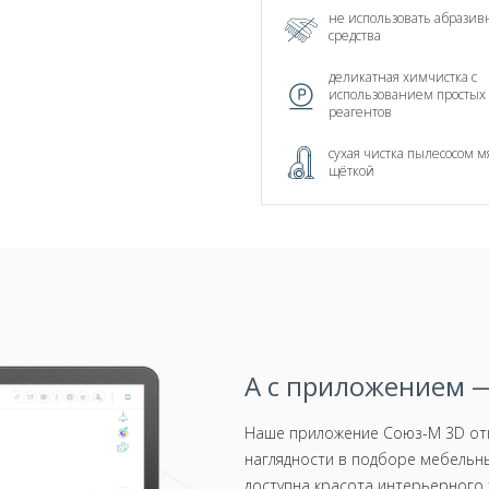
не использовать абрази
средства
деликатная химчистка с
использованием простых
реагентов
сухая чистка пылесосом м
щёткой
А с приложением —
Наше приложение Союз-М 3D отк
наглядности в подборе мебельны
доступна красота интерьерного 