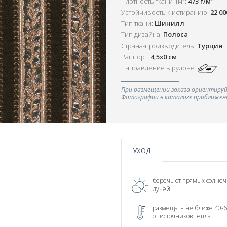
Плотность ткани 1м
:
473 г/м
Устойчивость к истиранию:
22 0
Тип ткани:
Шинилл
Тип дизайна:
Полоса
Страна-производитель:
Турция
Раппорт:
4,5х0 см
Направление в рулоне:
При размещении заказа ориентируй
Фотографии в каталоге приближенн
УХОД
беречь от прямых солне
лучей
размещать не ближе 40-6
от источников тепла