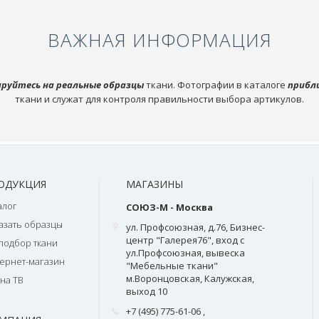
ВАЖНАЯ ИНФОРМАЦИЯ
руйтесь на реальные образцы
ткани. Фотографии в каталоге
прибл
ткани и служат для контроля правильности выбора артикулов.
ОДУКЦИЯ
МАГАЗИНЫ
алог
СОЮЗ-М - Москва
азать образцы
ул. Профсоюзная, д.76, Бизнес-
центр "Галерея76", вход с
подбор ткани
ул.Профсоюзная, вывеска
ернет-магазин
"Мебельные ткани"
м.Воронцовская, Калужская,
на ТВ
выход 10
+7 (495) 775-61-06
,