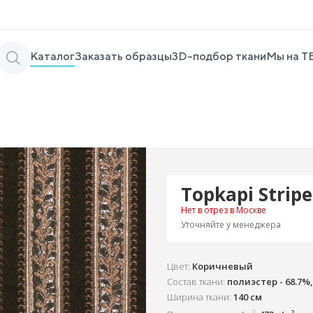
Каталог
Заказать образцы
3D-подбор ткани
Мы на Т
Topkapi Strip
Нет в отрез в Москве
Уточняйте у менеджера
Цвет:
Коричневый
Состав ткани:
полиэстер - 68.7%,
Ширина ткани:
140 см
2
2