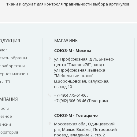
ткани и служат для контроля правильности выбора артикулов.
ОДУКЦИЯ
МАГАЗИНЫ
алог
СОЮЗ-М - Москва
азать образцы
ул. Профсоюзная, д.76, Бизнес-
центр "Галерея76", вход с
подбор ткани
ул.Профсоюзная, вывеска
ернет-магазин
"Мебельные ткани"
м.Воронцовская, Калужская,
на ТВ
выход 10
+7 (495) 775-61-06
,
МПАНИЯ
+7 (962) 906-06-46 (Телеграм)
ости
СОЮЗ-М - Голицыно
лезное
Московская обл., Одинцовский
ансии
р-н, Малые Вязёмы, Петровский
оратория
проезд, владение 2, стр. 2