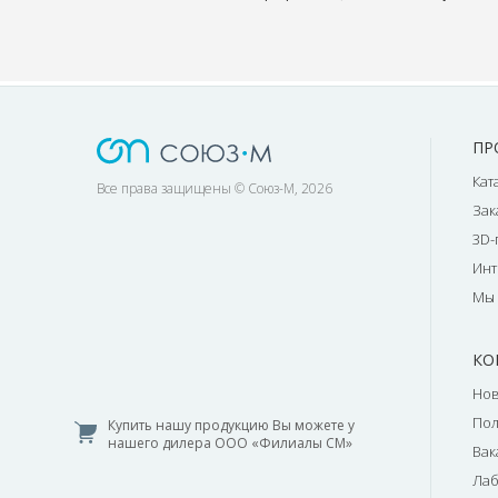
ПР
Кат
Все права защищены © Союз-М, 2026
Зак
3D-
Инт
Мы 
КО
Нов
По
Купить нашу продукцию Вы можете у
нашего дилера ООО «Филиалы СМ»
Вак
Лаб