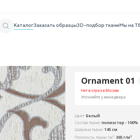
Каталог
Заказать образцы
3D-подбор ткани
Мы на Т
Ornament 01
Нет в отрез в Москве
Уточняйте у менеджера
Цвет:
Белый
Состав ткани:
полиэстер - 100%
Ширина ткани:
145 см
2
2
Плотность ткани 1м
:
365 г/м