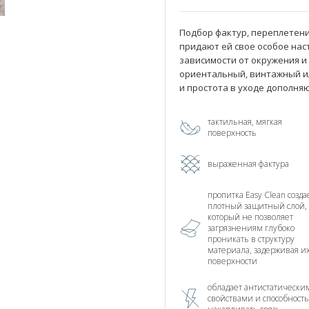
Подбор фактур, переплетени
придают ей свое особое нас
зависимости от окружения и
ориентальный, винтажный и
и простота в уходе дополня
тактильная, мягкая
поверхность
выраженная фактура
пропитка Easy Clean созда
плотный защитный слой,
который не позволяет
загрязнениям глубоко
проникать в структуру
материала, задерживая и
поверхности
обладает антистатически
свойствами и способност