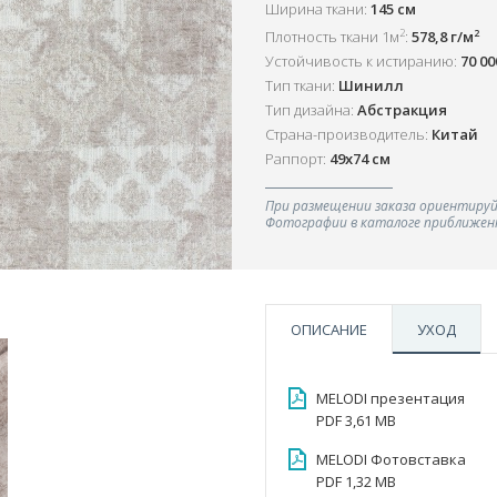
Ширина ткани:
145 см
2
2
Плотность ткани 1м
:
578,8 г/м
Устойчивость к истиранию:
70 0
Тип ткани:
Шинилл
Тип дизайна:
Абстракция
Страна-производитель:
Китай
Раппорт:
49х74 см
При размещении заказа ориентируй
Фотографии в каталоге приближенн
ОПИСАНИЕ
УХОД
MELODI презентация
PDF 3,61 MB
MELODI Фотовставка
PDF 1,32 MB