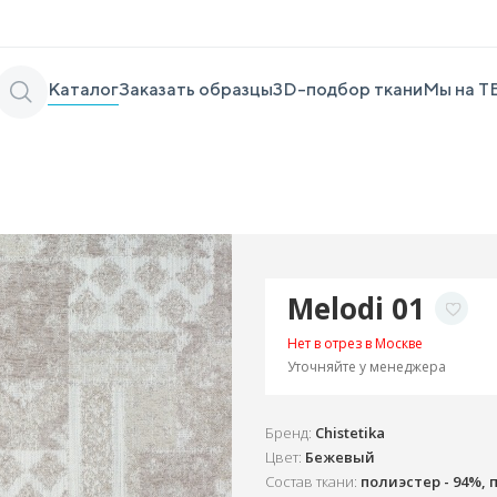
Каталог
Заказать образцы
3D-подбор ткани
Мы на Т
Melodi 01
Нет в отрез в Москве
Уточняйте у менеджера
Бренд:
Chistetika
Цвет:
Бежевый
Состав ткани:
полиэстер - 94%, 