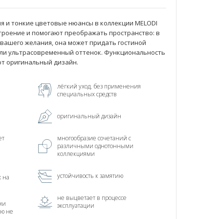
я и тонкие цветовые нюансы в коллекции MELODI
троение и помогают преображать пространство: в
 вашего желания, она может придать гостиной
ли ультрасовременный оттенок. Функциональность
ют оригинальный дизайн.
лёгкий уход, без применения
специальных средств
оригинальный дизайн
ет
многообразие сочетаний с
различными однотонными
коллекциями
устойчивость к замятию
х на
не выцветает в процессе
ми
эксплуатации
ью не