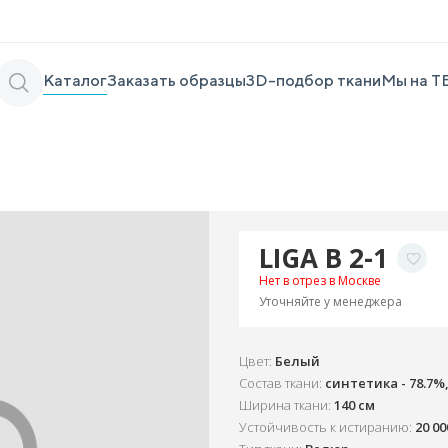
Каталог
Заказать образцы
3D-подбор ткани
Мы на Т
LIGA B 2-1
Нет в отрез в Москве
Уточняйте у менеджера
Цвет:
Белый
Состав ткани:
синтетика - 78.7%,
Ширина ткани:
140 см
Устойчивость к истиранию:
20 0