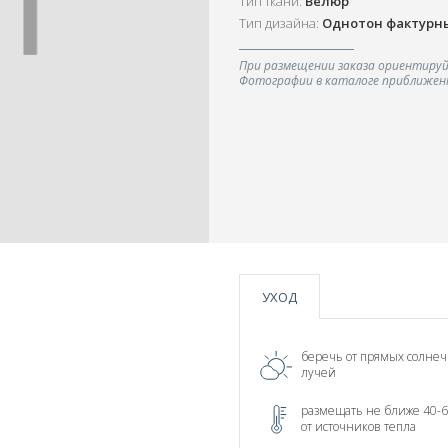
Тип ткани:
Велюр
Тип дизайна:
Однотон фактурн
При размещении заказа ориентируй
Фотографии в каталоге приближенн
УХОД
беречь от прямых солне
лучей
размещать не ближе 40-6
от источников тепла