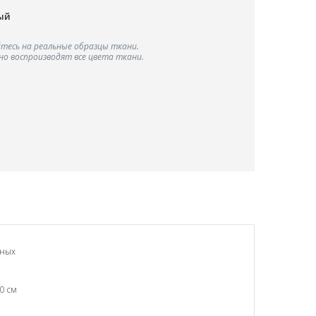
ый
тесь на реальные образцы ткани.
о воспроизводят все цвета ткани.
чных
0 см