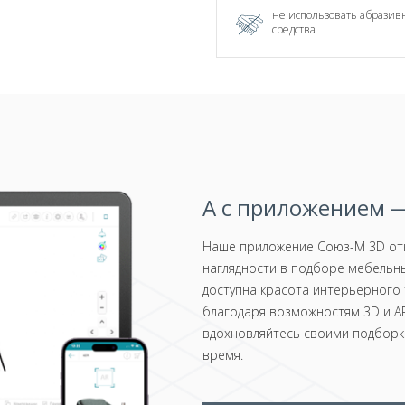
не использовать абрази
средства
А с приложением —
Наше приложение Союз-М 3D отк
наглядности в подборе мебельны
доступна красота интерьерного 
благодаря возможностям 3D и AR
вдохновляйтесь своими подборка
время.