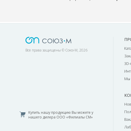
ПР
Кат
Все права защищены © Союз-М, 2026
Зак
3D-
Инт
Мы 
КО
Нов
По
Купить нашу продукцию Вы можете у
нашего дилера ООО «Филиалы СМ»
Вак
Лаб