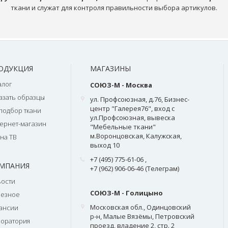
ткани и служат для контроля правильности выбора артикулов.
ОДУКЦИЯ
МАГАЗИНЫ
алог
СОЮЗ-М - Москва
азать образцы
ул. Профсоюзная, д.76, Бизнес-
центр "Галерея76", вход с
подбор ткани
ул.Профсоюзная, вывеска
ернет-магазин
"Мебельные ткани"
м.Воронцовская, Калужская,
на ТВ
выход 10
+7 (495) 775-61-06
,
МПАНИЯ
+7 (962) 906-06-46 (Телеграм)
ости
СОЮЗ-М - Голицыно
лезное
Московская обл., Одинцовский
ансии
р-н, Малые Вязёмы, Петровский
оратория
проезд, владение 2, стр. 2