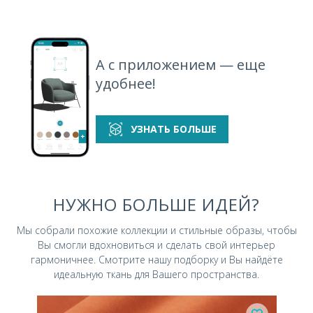
California 784
California 880
California 900
California 912
спеццена
А с приложением — еще
удобнее!
California 975
California 993
California 994
California 999
УЗНАТЬ БОЛЬШЕ
НУЖНО БОЛЬШЕ ИДЕЙ?
Мы собрали похожие коллекции и стильные
образы, чтобы
Вы смогли вдохновиться и
сделать свой интерьер
гармоничнее.
Смотрите нашу подборку и Вы найдёте
идеальную ткань для Вашего пространства.