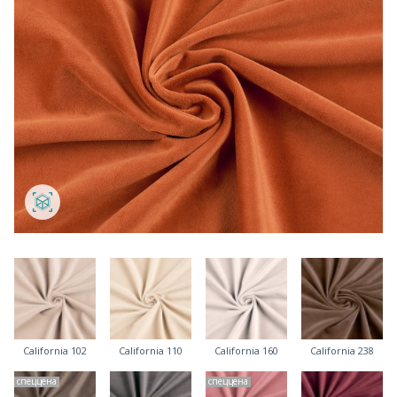
California 102
California 110
California 160
California 238
спеццена
спеццена