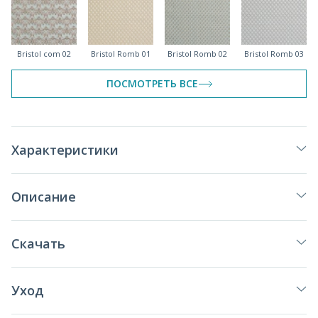
Bristol com 02
Bristol Romb 01
Bristol Romb 02
Bristol Romb 03
ПОСМОТРЕТЬ ВСЕ
Bristol Romb 04
Bristol Romb 05
Характеристики
Описание
Скачать
Уход