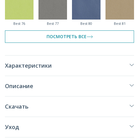
Best 76
Best 77
Best 80
Best 81
ПОСМОТРЕТЬ ВСЕ
Best 82
Best 83
Best 84
Best 87
Характеристики
Описание
Скачать
Уход