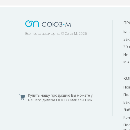
ПР
Кат
Все права защищены © Союз-М, 2026
Зак
3D-
Инт
Мы 
КО
Нов
По
Купить нашу продукцию Вы можете у
нашего дилера ООО «Филиалы СМ»
Вак
Лаб
Кон
Пол
кон