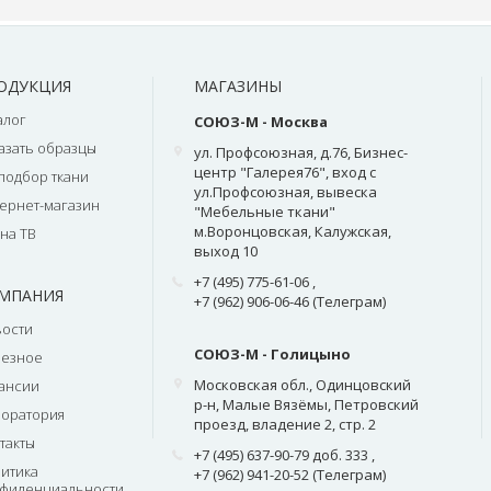
ОДУКЦИЯ
МАГАЗИНЫ
алог
СОЮЗ-М - Москва
азать образцы
ул. Профсоюзная, д.76, Бизнес-
центр "Галерея76", вход с
подбор ткани
ул.Профсоюзная, вывеска
ернет-магазин
"Мебельные ткани"
м.Воронцовская, Калужская,
на ТВ
выход 10
+7 (495) 775-61-06
,
МПАНИЯ
+7 (962) 906-06-46 (Телеграм)
ости
СОЮЗ-М - Голицыно
лезное
Московская обл., Одинцовский
ансии
р-н, Малые Вязёмы, Петровский
оратория
проезд, владение 2, стр. 2
такты
+7 (495) 637-90-79 доб. 333
,
итика
+7 (962) 941-20-52 (Телеграм)
фиденциальности