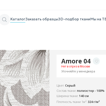
Каталог
Заказать образцы
3D-подбор ткани
Мы на Т
Amore 04
Нет в отрез в Москве
Уточняйте у менеджера
Цвет:
Серый
Состав ткани:
полиэстер - 100%
Ширина ткани:
140 см
2
2
Плотность ткани 1м
:
324 г/м