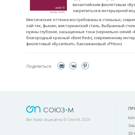
византийским фиолетовым «Byza
закрепиться в интерьерной мо
Мистические оттенки востребованы в стильных, соврем
хай-тек, фьюжн, викторианский стиль. Выбранный стил
нужны глубокие, насыщенные тона (чернильно-синий «E
благородный красный «Beet Red»), современному интер
фиолетовый «Byzantium», баклажановый «Phlox»)
Поделиться:
ПР
Кат
Все права защищены © Союз-М, 2026
Зак
3D-