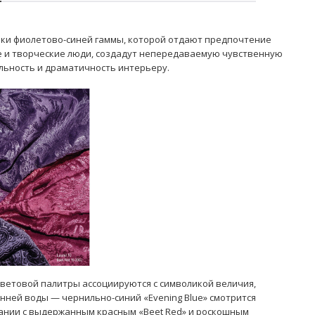
нки фиолетово-синей гаммы, которой отдают предпочтение
 и творческие люди, создадут непередаваемую чувственную
льность и драматичность интерьеру.
ветовой палитры ассоциируются с символикой величия,
енней воды — чернильно-синий «Evening Blue» смотрится
тании с выдержанным красным «Beet Red» и роскошным