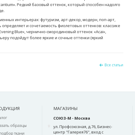
ntium». Редкий базовый оттенок, который способен надолго
де.
енных интерьерах: футуризм, арт-декор, модерн, поп-арт,
ь определяет и сочетаемость фиолетовых оттенков: классике
vening Blue», чернично-смородиновый оттенок «Acai»,
ьеру подойдут более яркие и сочные оттенки (яркий
Все статьи
ОДУКЦИЯ
МАГАЗИНЫ
алог
СОЮЗ-М - Москва
азать образцы
ул. Профсоюзная, д.76, Бизнес-
центр "Галерея76", вход с
подбор ткани