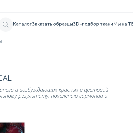
Каталог
Заказать образцы
3D-подбор ткани
Мы на Т
al
CAL
инего и возбуждающих красных в цветовой
альному результату: появлению гармонии и