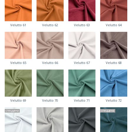
Velutto 61
Velutto 62
Velutto 63
Velutto 64
Velutto 65
Velutto 66
Velutto 67
Velutto 68
Velutto 69
Velutto 70
Velutto 71
Velutto 72
спеццена
спеццена