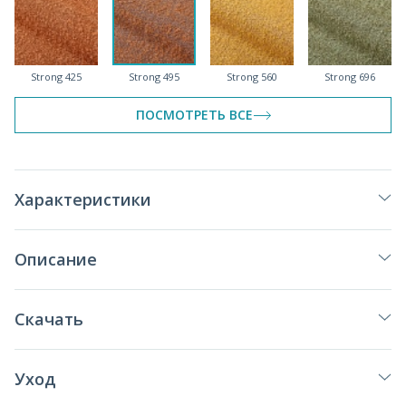
Strong 425
Strong 495
Strong 560
Strong 696
ПОСМОТРЕТЬ ВСЕ
Strong 788
Strong 960
Strong 979
Strong 994
Характеристики
Описание
Strong 997
Скачать
Уход