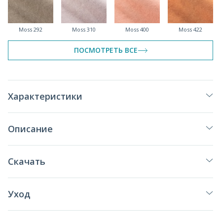
Moss 292
Moss 310
Moss 400
Moss 422
спеццена
спеццена
спеццена
ПОСМОТРЕТЬ ВСЕ
Moss 615
Moss 620
Moss 670
Moss 690
Характеристики
спеццена
спеццена
спеццена
Описание
Moss 780
Moss 784
Moss 900
Moss 960
Скачать
спеццена
Уход
Moss 993
Moss 996