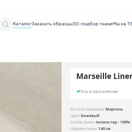
Каталог
Заказать образцы
3D-подбор ткани
Мы на Т
Marseille Lin
Есть в отрез в Москве
Русское название:
Марсель
Цвет:
Бежевый
Состав ткани:
полиэстер - 100%
Ширина ткани:
140 см