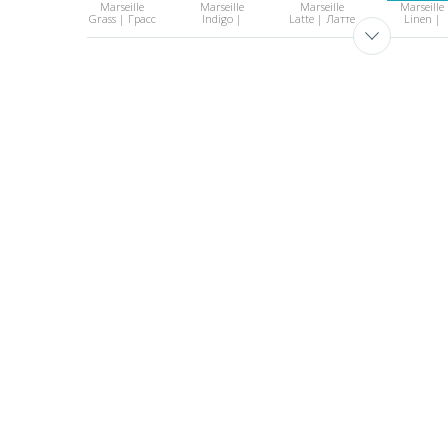
Marseille
Marseille
Marseille
Marseille
Grass | Грасс
Indigo |
Latte | Латте
Linen |
Индиго
Линен
Marseille Mist
Marseille
Marseille
Marseille
| Мист
Ocean |
Pacific |
Plum | Пл
Океан
Пасифик
Marseille
Marseille Steel
Marseille
Marseille
Smoke |
| Стил
Stone | Стоун
Violet |
Смоук
Вайлет