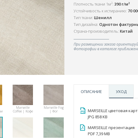
2
2
Плотность ткани 1м
:
390 г/м
Устойчивость к истиранию:
70 0
Тип ткани:
Шенилл
Тип дизайна:
Однотон фактурн
Страна-производитель:
Китай
При размещении заказа ориентируй
Фотографии в каталоге приближенн
ОПИСАНИЕ
УХОД
Marseille
Marseille Fog
MARSEILLE цветовая карт
ри
Coffee | Кофе
| Фог
JPG 858 KB
MARSEILLE презентация
PDF 7,39 MB