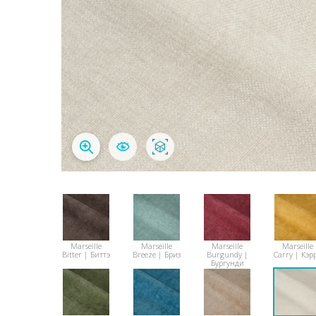
Marseille
Marseille
Marseille
Marseille
Bitter | Биттэ
Breeze | Бриз
Burgundy |
Carry | Кэр
Бургунди