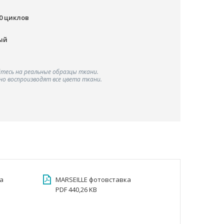
00 циклов
ый
тесь на реальные образцы ткани.
о воспроизводят все цвета ткани.
а
MARSEILLE фотовставка
PDF 440,26 KB