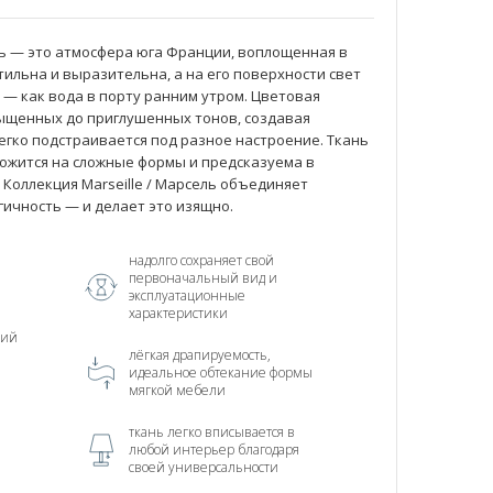
ель — это атмосфера юга Франции, воплощенная в
тильна и выразительна, а на его поверхности свет
 — как вода в порту ранним утром. Цветовая
ыщенных до приглушенных тонов, создавая
егко подстраивается под разное настроение. Ткань
ложится на сложные формы и предсказуема в
Коллекция Marseille / Марсель объединяет
гичность — и делает это изящно.
надолго сохраняет свой
первоначальный вид и
эксплуатационные
характеристики
ний
лёгкая драпируемость,
идеальное обтекание формы
мягкой мебели
ткань легко вписывается в
любой интерьер благодаря
своей универсальности