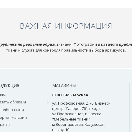
ВАЖНАЯ ИНФОРМАЦИЯ
руйтесь на реальные образцы
ткани. Фотографии в каталоге
прибл
ткани и служат для контроля правильности выбора артикулов.
ОДУКЦИЯ
МАГАЗИНЫ
алог
СОЮЗ-М - Москва
азать образцы
ул. Профсоюзная, д.76, Бизнес-
центр "Галерея76", вход с
подбор ткани
ул.Профсоюзная, вывеска
ернет-магазин
"Мебельные ткани"
м.Воронцовская, Калужская,
на ТВ
выход 10