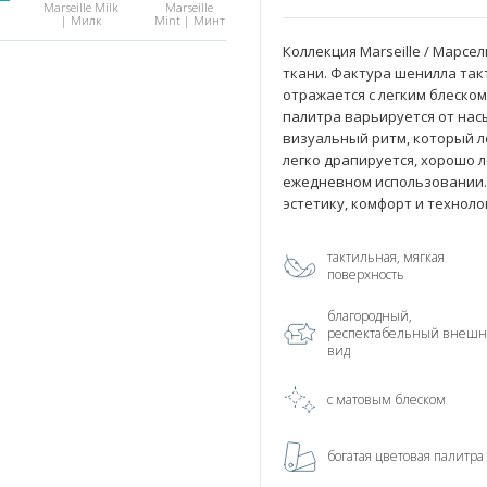
Marseille Milk
Marseille
| Милк
Mint | Минт
Коллекция Marseille / Марс
ткани. Фактура шенилла так
отражается с легким блеском
палитра варьируется от нас
Marseille
Marseille
ам
Sapphire |
Silver |
визуальный ритм, который л
Сапфир
Сильвер
легко драпируется, хорошо 
ежедневном использовании. 
эстетику, комфорт и техноло
тактильная, мягкая
поверхность
благородный,
респектабельный внеш
вид
с матовым блеском
богатая цветовая палитра