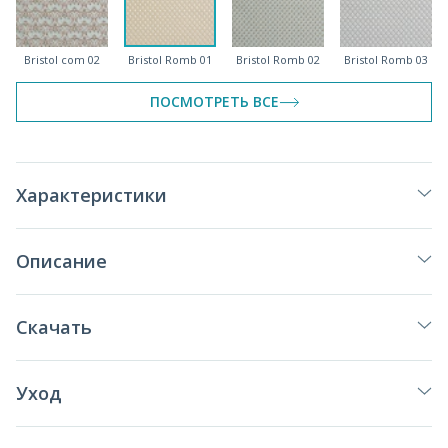
Bristol com 02
Bristol Romb 01
Bristol Romb 02
Bristol Romb 03
ПОСМОТРЕТЬ ВСЕ
Bristol Romb 04
Bristol Romb 05
Характеристики
Описание
Скачать
Уход