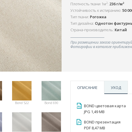
2
2
Плотность ткани 1м
:
236 г/м
Устойчивость к истиранию:
50 0
Тип ткани:
Рогожка
Тип дизайна:
Однотон фактурн
Страна-производитель:
Китай
При размещении заказа ориентируй
Фотографии в каталоге приближенн
ОПИСАНИЕ
УХОД
Bond 522
Bond 690
BOND цветовая карта
JPG 1,49 MB
BOND презентация
PDF 8,47 MB