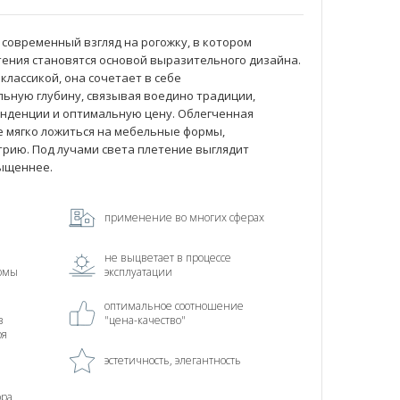
 современный взгляд на рогожку, в котором
тения становятся основой выразительного дизайна.
классикой, она сочетает в себе
льную глубину, связывая воедино традиции,
нденции и оптимальную цену. Облегченная
е мягко ложиться на мебельные формы,
трию. Под лучами света плетение выглядит
сыщеннее.
применение во многих сферах
не выцветает в процессе
рмы
эксплуатации
оптимальное соотношение
в
"цена-качество"
ря
эстетичность, элегантность
ора