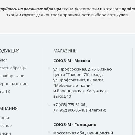
руйтесь на реальные образцы
ткани. Фотографии в каталоге
прибл
ткани и служат для контроля правильности выбора артикулов.
ОДУКЦИЯ
МАГАЗИНЫ
алог
СОЮЗ-М - Москва
азать образцы
ул. Профсоюзная, д.76, Бизнес-
центр "Галерея76", вход с
подбор ткани
ул.Профсоюзная, вывеска
ернет-магазин
"Мебельные ткани"
м.Воронцовская, Калужская,
на ТВ
выход 10
+7 (495) 775-61-06
,
МПАНИЯ
+7 (962) 906-06-46 (Телеграм)
ости
СОЮЗ-М - Голицыно
лезное
Московская обл., Одинцовский
ансии