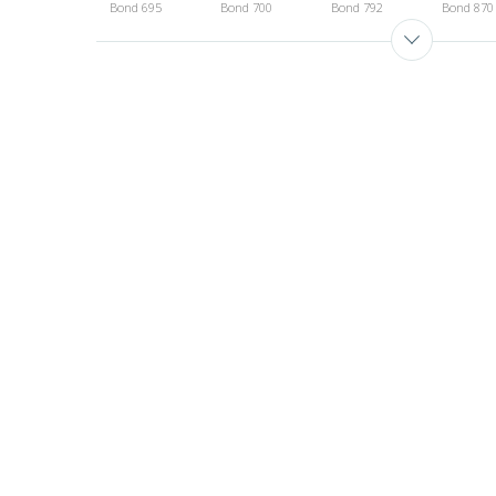
Bond 695
Bond 700
Bond 792
Bond 870
Bond 994
Bond 995
Bond 999