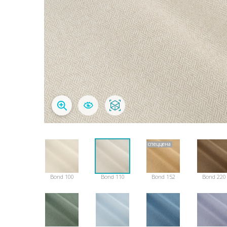
спеццена
Bond 100
Bond 110
Bond 152
Bond 220