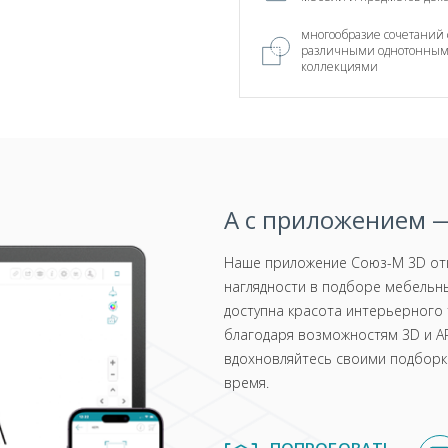
многообразие сочетаний 
различными однотонны
коллекциями
А с приложением —
Наше приложение Союз-М 3D отк
наглядности в подборе мебельны
доступна красота интерьерного 
благодаря возможностям 3D и AR
вдохновляйтесь своими подборка
время.