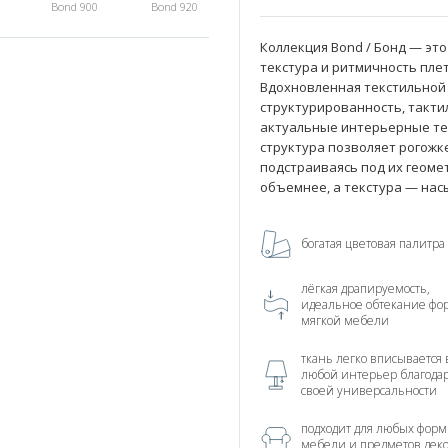
Bond 900
Bond 920
Коллекция Bond / Бонд — это
текстура и ритмичность пле
Вдохновленная текстильной 
структурированность, такти
актуальные интерьерные те
структура позволяет рогожк
подстраиваясь под их геоме
объемнее, а текстура — на
богатая цветовая палитра
лёгкая драпируемость,
идеальное обтекание фо
мягкой мебели
ткань легко вписывается 
любой интерьер благода
своей универсальности
подходит для любых форм
мебели и предметов дек