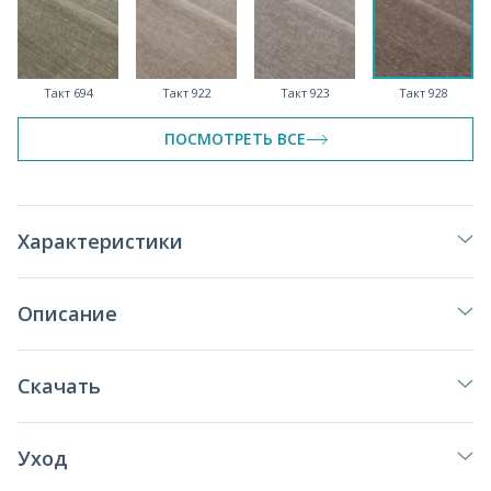
Такт 694
Такт 922
Такт 923
Такт 928
ПОСМОТРЕТЬ ВСЕ
Такт 960
Характеристики
Описание
Скачать
Уход