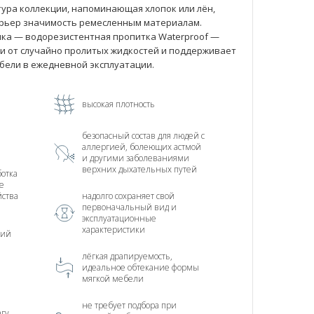
ура коллекции, напоминающая хлопок или лён,
рьер значимость ремесленным материалам.
ка — водорезистентная пропитка Waterproof —
и от случайно пролитых жидкостей и поддерживает
бели в ежедневной эксплуатации.
высокая плотность
безопасный состав для людей с
аллергией, болеющих астмой
и другими заболеваниями
верхних дыхательных путей
отка
е
йства
надолго сохраняет свой
первоначальный вид и
эксплуатационные
характеристики
ний
лёгкая драпируемость,
идеальное обтекание формы
мягкой мебели
не требует подбора при
агу