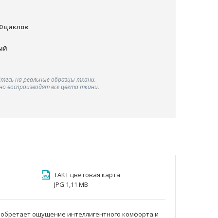
00 циклов
ый
тесь на реальные образцы ткани.
о воспроизводят все цвета ткани.
ТАКТ цветовая карта
JPG 1,11 MB
р обретает ощущение интеллигентного комфорта и