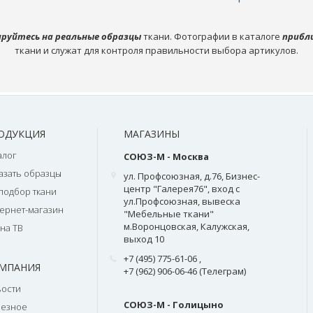
руйтесь на реальные образцы
ткани. Фотографии в каталоге
прибл
ткани и служат для контроля правильности выбора артикулов.
ОДУКЦИЯ
МАГАЗИНЫ
алог
СОЮЗ-М - Москва
азать образцы
ул. Профсоюзная, д.76, Бизнес-
центр "Галерея76", вход с
подбор ткани
ул.Профсоюзная, вывеска
ернет-магазин
"Мебельные ткани"
м.Воронцовская, Калужская,
на ТВ
выход 10
+7 (495) 775-61-06
,
МПАНИЯ
+7 (962) 906-06-46 (Телеграм)
ости
СОЮЗ-М - Голицыно
лезное