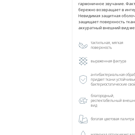
гармоничное звучание. Факт
бережно возвращает в инте
Невидимая защитная оболоч
защищает поверхность ткан
аккуратный внешний вид ме
тактильная, мягкая
поверхность
выраженная фактура
антибактериальная обраб
придает ткани устойчивы
бактериостатические сво
благородный,
респектабельный внеш
вид
богатая цветовая палитра
материал отталкивает вл