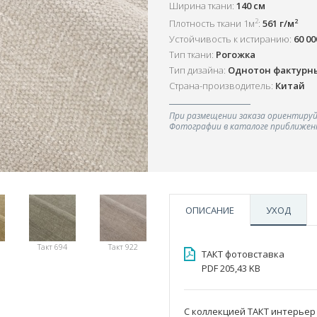
Ширина ткани:
140 см
2
2
Плотность ткани 1м
:
561 г/м
Устойчивость к истиранию:
60 0
Тип ткани:
Рогожка
Тип дизайна:
Однотон фактурн
Страна-производитель:
Китай
При размещении заказа ориентируй
Фотографии в каталоге приближенн
ОПИСАНИЕ
УХОД
Такт 694
Такт 922
ТАКТ фотовставка
PDF 205,43 KB
С коллекцией ТАКТ интерье