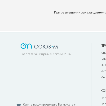
При размещении заказа
ориенти
ПР
Кат
Все права защищены © Союз-М, 2026
Зак
3D-
Инт
Мы 
КО
Нов
По
Купить нашу продукцию Вы можете у